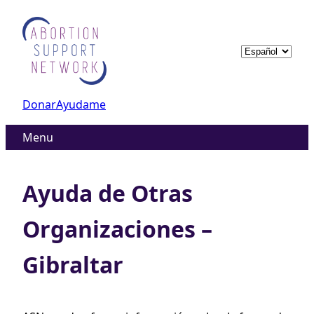
Skip
to
content
Elegir
un
idioma
Donar
Ayudame
Menu
Ayuda de Otras
Organizaciones –
Gibraltar