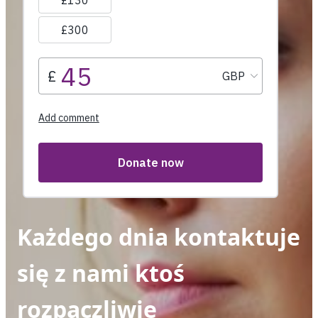
Każdego dnia kontaktuje
się z nami ktoś
rozpaczliwie